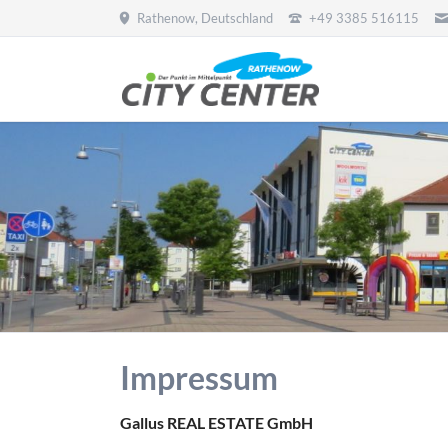
Rathenow, Deutschland
+49 3385 516115
HEN
Impressum
Gallus REAL ESTATE GmbH