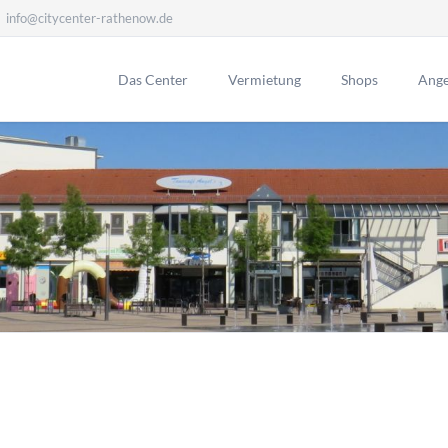
info@citycenter-rathenow.de
Das Center
Vermietung
Shops
Ange
Panoramatour
Lageplan
Öffnungszeiten
Kundenservice
Anfahrt